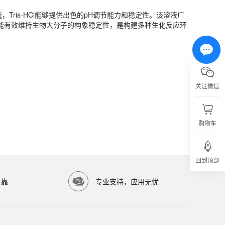
ris-HCl能够提供出色的pH调节能力和稳定性。该溶液广
剂能有效维持生物大分子的构象稳定性，是构建多种生化反应环
关注微信
购物车
亿涛生物科技有限公司）提供高品质生物科研试剂，服务科研院所与生物医药企业。
回到顶部
可靠
专业支持，应用无忧
准。