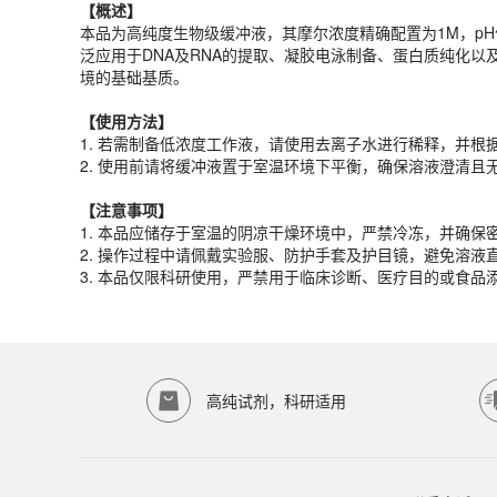
【概述】
【
使用
方法】
本品为高纯度生物级缓冲液，其摩尔浓度精确配置为1M，pH值
1. 若需制备低浓度工作液，请使用去离子水进行稀释，并根
泛应用于DNA及RNA的提取、凝胶电泳制备、蛋白质纯化
2. 使用前请将缓冲液置于室温环境下平衡，确保溶液澄清且
境的基础基质。
【注意事项】
【
使用
方法】
1. 本品应储存于室温的阴凉干燥环境中，严禁冷冻，并确保
1. 若需制备低浓度工作液，请使用去离子水进行稀释，并根
2. 操作过程中请佩戴实验服、防护手套及护目镜，避免溶
2. 使用前请将缓冲液置于室温环境下平衡，确保溶液澄清且
3. 本品仅限科研使用，严禁用于临床诊断、医疗目的或食
产品规格
【注意事项】
1. 本品应储存于室温的阴凉干燥环境中，严禁冷冻，并确保
货期
1-2天
2. 操作过程中请佩戴实验服、防护手套及护目镜，避免溶
规格
500mL
3. 本品仅限科研使用，严禁用于临床诊断、医疗目的或食
应用领域
本产品适用于ED-9413、其它缓冲液、生物科研试剂、ECOTO
存储条件
室温保存
高纯试剂，科研适用
品牌：
ECOTOP SCIENTIFIC
常见问题
该产品如何保存？
请参照产品说明书中的保存条件。一般生物科研试剂建议在2-