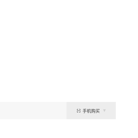
手机购买
，Tris-HCl能够提供出色的pH调节能力和稳定性。该溶液广泛应用