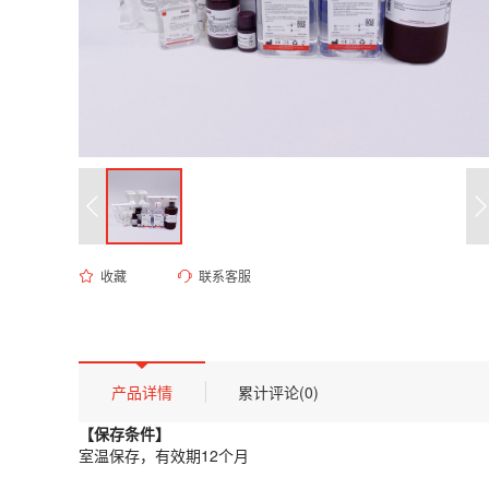
收藏
联系客服
ED-9413 1M Tris-HCl溶液（pH 7.9）
货号 (Catalog Number)：
ED-9413
产品描述
【保存条件】
产品详情
累计评论(0)
室温保存，有效期12个月
【保存条件】
【概述】
室温保存，有效期12个月
本品为高纯度生物级缓冲液，其摩尔浓度精确配置为1M，pH