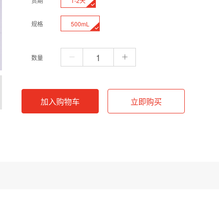
1-2天
货期
500mL
规格
数量
加入购物车
立即购买
值设定在7.9恒定水平。作为分子生物学实验室中最为核心的通用缓冲系统