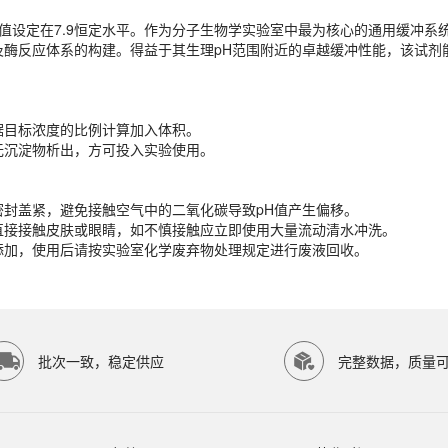
设定在7.9恒定水平。作为分子生物学实验室中最为核心的通用缓冲系统，T
据目标浓度的比例计算加入体积。
以及酶反应体系的构建。得益于其生理pH范围附近的卓越缓冲性能，该试
无沉淀物析出，方可投入实验使用。
密封盖紧，避免接触空气中的二氧化碳导致pH值产生偏移。
据目标浓度的比例计算加入体积。
液直接接触皮肤或眼睛，如不慎接触应立即使用大量流动清水冲洗。
无沉淀物析出，方可投入实验使用。
品添加，使用后请按实验室化学废弃物处理规定进行废液回收。
密封盖紧，避免接触空气中的二氧化碳导致pH值产生偏移。
液直接接触皮肤或眼睛，如不慎接触应立即使用大量流动清水冲洗。
品添加，使用后请按实验室化学废弃物处理规定进行废液回收。
P SCIENTIFIC等研究领域。ECOTOP SCIENTIFIC（广州
批次一致，稳定供应
完整数据，质量
8℃或-20℃条件下保存，避免反复冻融。具体保存条件请以产品标签为