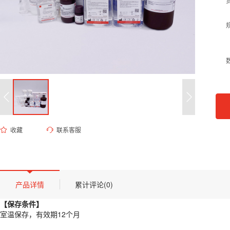
收藏
联系客服
ED-9340 EM缓冲液（1mM EDTA, 10mM MOPS-KOH, pH 7.2)
货号 (Catalog Number)：
ED-9340
产品描述
【保存条件】
产品详情
累计评论(0)
室温保存，有效期12个月
【保存条件】
【概述】
室温保存，有效期12个月
本品为即用型生物化学缓冲液，旨在为核酸及蛋白质相关实验提供精确的离