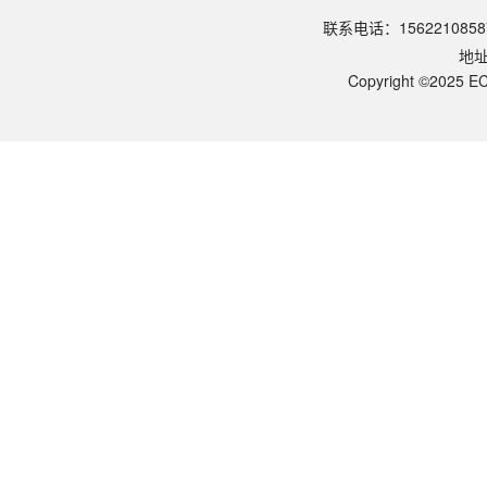
该产品的货期是多久？
联系电话：1562210858
ECOTOP SCIENTIFIC常规库存产品一般1-3个工作日内发货。如
地
如何获取产品的技术支持？
您可以通过电话（15622108587）或在线客服联系我们的技术支持
Copyright ©2025 EC