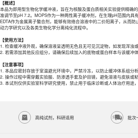
【概述】
【
使用
方法】
本品为即用型生物化学缓冲液，旨在为核酸及蛋白质相关实验提供精确的离子环
1. 检查缓冲液外观，确保溶液呈透明无色且无可见沉淀物，如发现浑浊
准调节至pH 7.2。MOPS作为一种两性离子缓冲剂，在生理pH范
2. 若需添加其他反应组分，请确保后续加入的底物或蛋白样本与该缓
EDTA作为金属离子螯合剂，能够有效络合溶液中的二价阳离子，从而
动力学研究以及各类生物化学分离纯化流程中。
【注意事项】
1. 本品应密封存放于室温避光环境中，严禁冷冻，以防止缓冲体系组分
【
使用
方法】
2. 操作过程中需穿戴实验服、防渗透手套及护目镜，避免溶液与皮肤或
1. 检查缓冲液外观，确保溶液呈透明无色且无可见沉淀物，如发现浑浊
3. 本试剂仅供实验室科学研究使用，禁止用于临床诊断或人体治疗用途
2. 若需添加其他反应组分，请确保后续加入的底物或蛋白样本与该缓
产品规格
【注意事项】
货期
1-2天
1. 本品应密封存放于室温避光环境中，严禁冷冻，以防止缓冲体系组分
规格
500ml
2. 操作过程中需穿戴实验服、防渗透手套及护目镜，避免溶液与皮肤
应用领域
3. 本试剂仅供实验室科学研究使用，禁止用于临床诊断或人体治疗用
本产品适用于ED-9340、其它缓冲液、生物科研试剂、ECOTOP SCIE
存储条件
室温保存
品牌：
ECOTOP SCIENTIFIC
高纯试剂，科研适用
批次
常见问题
该产品如何保存？
请参照产品说明书中的保存条件。一般生物科研试剂建议在2-8℃或-2