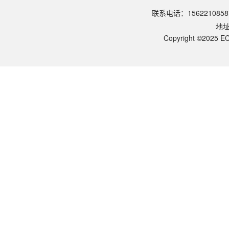
请参照产品说明书中的保存条件。一般生物科研试剂建议在2-8℃或-2
联系电话：1562210858
该产品的货期是多久？
地
ECOTOP SCIENTIFIC常规库存产品一般1-3个工作日内发货。如
如何获取产品的技术支持？
Copyright ©2025 EC
您可以通过电话（15622108587）或在线客服联系我们的技术支持