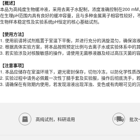
【概述】
【
使用
方法】
本品为高纯度生物缓冲液，采用去离子水配制，浓度准确控制在200 mM
1. 使用前请将试剂瓶置于室温下平衡，并进行充分的涡旋混匀，确保溶
在生理pH范围内具有良好的缓冲容量，且与多种金属离子相容性较好，
2. 根据具体实验方案，将本品按照预定比例与去离子水或实验体系中的
生物样本稳定性及实验系统pH恒定的核心基础试剂。
3. 若实验涉及对核酸敏感的操作，请使用无菌移液器及经过高压灭菌的
【
使用
方法】
【注意事项】
1. 使用前请将试剂瓶置于室温下平衡，并进行充分的涡旋混匀，确保溶
1. 本品应储存在室温环境下，避光密封保存，切勿冷冻，以防化学性质
2. 根据具体实验方案，将本品按照预定比例与去离子水或实验体系中的
2. 实验过程中请务必佩戴一次性丁腈手套及实验服，操作后彻底洗手，
3. 若实验涉及对核酸敏感的操作，请使用无菌移液器及经过高压灭菌的
3. 请确保在有效期内使用，若发现溶液出现浑浊、变色或有肉眼可见的
产品规格
【注意事项】
1. 本品应储存在室温环境下，避光密封保存，切勿冷冻，以防化学性质
货期
1-2天
2. 实验过程中请务必佩戴一次性丁腈手套及实验服，操作后彻底洗手，
规格
500mL
3. 请确保在有效期内使用，若发现溶液出现浑浊、变色或有肉眼可见
应用领域
本产品适用于ED-9404、其它缓冲液、生物科研试剂、ECOTOP SCIE
存储条件
室温保存
高纯试剂，科研适用
批次
品牌：
ECOTOP SCIENTIFIC
常见问题
该产品如何保存？