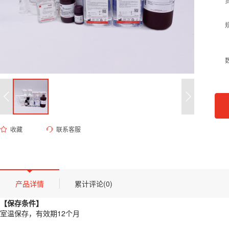
收藏
联系客服
ED-9404 200mM Tris-HCl溶液（pH 7.3）
货号 (Catalog Number)：
ED-9404
产品描述
【保存条件】
产品详情
累计评论(0)
室温保存，有效期12个月
【保存条件】
【概述】
室温保存，有效期12个月
本品为高纯度生物缓冲液，采用去离子水配制，浓度准确控制在200 m