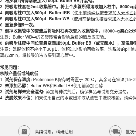
2.
将步骤
1
所得溶液加入
1
00
μL
Buff
er BB
并混匀
。
6.
重复步骤
5一次
。
3.
把吸附柱套在2
mL
收集管中。将上个步骤所得溶液加入柱中，
8
000×
7.
倒掉收集管中的废液后将吸附柱再次套入收集管中，1
3
000×g离心
2分
4.
向吸附柱中加入500
μL
Buffer
IRB
（
使用前请确认按要求加入无水乙
注意：Buffer WB中的乙醇残留会影响后续的酶反应实验。
5.
向吸附柱中加入500
μL
Buffer WB
（
使用前请确认按要求加入无水乙
8.
向吸附柱膜中间位置悬空滴加
5
0
μL
Buffer EB
（或无酶水）
，室温静置2
6.
重复步骤
5一次
。
注意：洗脱体积不应小于30μL，体积过少影响回收效率。洗脱液的pH值
7.
倒掉收集管中的废液后将吸附柱再次套入收集管中，1
3
000×g离心
2分
注意：Buffer WB中的乙醇残留会影响后续的酶反应实验。
常见问题：
8.
向吸附柱膜中间位置悬空滴加
5
0
μL
Buffer EB
（或无酶水）
，室温静置
核酸产量低或纯度低
注意：洗脱体积不应小于30μL，体积过少影响回收效率。洗脱液的pH值
1.
试剂保存温度
:
Proteinase K保存时需置于-20℃，其余可在室温(15~
离心2min，将核酸溶液收集到离心管中。
2.
未添加乙醇：
Buffer WB和Buffer IRB使用前添加乙醇
3.
试剂与样未完全混匀
:
添加每种试剂后，确保样品与试剂充分混匀。
常见问题：
4.
洗脱效果不佳
：
如果使用自己的水或缓冲液从滤管中洗脱核酸，请确保其p
核酸产量低或纯度低
产品规格
1.
试剂保存温度
:
Proteinase K保存时需置于-20℃，其余可在室温(15~
2.
未添加乙醇：
Buffer WB和Buffer IRB使用前添加乙醇
货期
现货
3.
试剂与样未完全混匀
:
添加每种试剂后，确保样品与试剂充分混匀。
规格
50T、100T
4.
洗脱效果不佳
：
如果使用自己的水或缓冲液从滤管中洗脱核酸，请确保其p
应用领域
本产品适用于EK-1401、病毒总核酸提取、生物科研试剂、ECOTOP SC
存储条件
Proteinase K保存时需置于-20℃，其余可在室温(15~25℃)保存2.&nbsp
高纯试剂，科研适用
批次