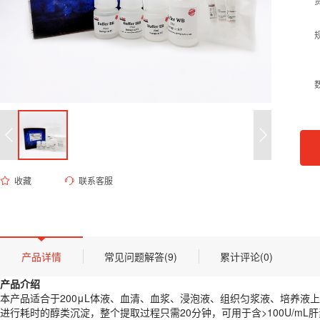
收藏
联系客服
EK-1401 FastPure病毒DNA/RNA提取试剂盒
货号 (Catalog Number)：
EK-1401
产品描述
产品介绍
产品详情
常见问题解答(9)
累计评论(0)
本产品适合于200μL体液、血清、血浆、浸泡液、组织匀浆液、培养液上
产品介绍
存储条件
本产品适合于200μL体液、血清、血浆、浸泡液、组织匀浆液、培养
Proteinase K保存时需置于-20℃，其余可在室温(15~25℃)保存12个月
进行耗时的醇类沉淀，整个提取过程只需20分钟，可用于含>100U/mL