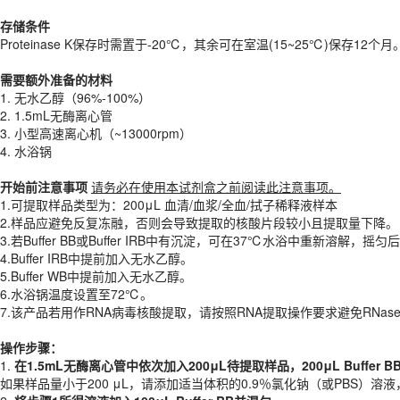
需要额外准备的材料
存储条件
1. 无水乙醇（96%-100%）
Proteinase K保存时需置于-20℃，其余可在室温(15~25℃)保存12个月
2. 1.5mL无酶离心管
3. 小型高速离心机（~13000rpm）
需要额外准备的材料
4. 水浴锅
1. 无水乙醇（96%-100%）
2. 1.5mL无酶离心管
开始前注意事项
请务必在使用本试剂盒之前阅读此注意事项。
3. 小型高速离心机（~13000rpm）
1.可提取样品类型为：200μL 血清/血浆/全血/拭子稀释液样本
4. 水浴锅
2.样品应避免反复冻融，否则会导致提取的核酸片段较小且提取量下降。
3.若Buffer BB或Buffer IRB中有沉淀，可在37℃水浴中重新溶解，摇匀
开始前注意事项
请务必在使用本试剂盒之前阅读此注意事项。
4.Buffer IRB中提前加入无水乙醇。
1.可提取样品类型为：200μL 血清/血浆/全血/拭子稀释液样本
5.Buffer WB中提前加入无水乙醇。
2.样品应避免反复冻融，否则会导致提取的核酸片段较小且提取量下降。
6.水浴锅温度设置至72℃。
3.若Buffer BB或Buffer IRB中有沉淀，可在37℃水浴中重新溶解，摇
7.该产品若用作RNA病毒核酸提取，请按照RNA提取操作要求避免RNas
4.Buffer IRB中提前加入无水乙醇。
5.Buffer WB中提前加入无水乙醇。
操作步骤：
6.水浴锅温度设置至72℃。
1.
在1
.
5
mL
无酶离心管中依次加入2
00
μL
待
提取样品，200
μL
B
uffer B
7.该产品若用作RNA病毒核酸提取，请按照RNA提取操作要求避免RNa
如果样品量小于200 μL，请添加适当体积的0.9％氯化钠（或PBS）溶液
2.
将步骤
1
所得溶液加入
1
00
μL
Buff
er BB
并混匀
。
操作步骤：
3.
把吸附柱套在2
mL
收集管中。将上个步骤所得溶液加入柱中，
8
000×
1.
在1
.
5
mL
无酶离心管中依次加入2
00
μL
待
提取样品，200
μL
B
uffer B
4.
向吸附柱中加入500
μL
Buffer
IRB
（
使用前请确认按要求加入无水乙
如果样品量小于200 μL，请添加适当体积的0.9％氯化钠（或PBS）溶液
5.
向吸附柱中加入500
μL
Buffer WB
（
使用前请确认按要求加入无水乙