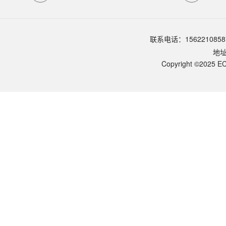
品牌：
ECOTOP SCIENTIFIC
常见问题 (FAQ)
试剂如何保存？
Proteinase K 保存时需置于 -20℃，其余可在室温（15–25℃）保存 
联系电话：1562210858
DNA / RNA 病毒提取后能区分吗？
地
本试剂盒提取的是病毒总核酸（DNA + RNA）——硅胶膜柱不区分 DNA 和 R
可用于哪些应用场景？
Copyright ©2025 EC
适用：① 临床病毒检测 RT-PCR / qPCR（HBV、HCV、HIV、
常见故障排查？
72℃ 水浴的作用？
DNA 与 RNA 病毒同时适用的关键？
完整流程参数？
起始量与样品类型？
本试剂盒的核心特点？