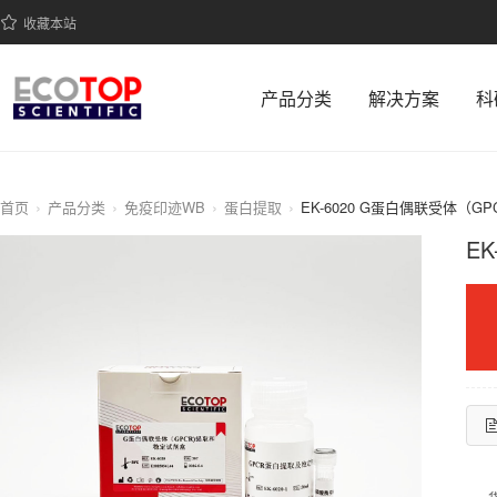
收藏本站
产品分类
解决方案
科
首页
产品分类
免疫印迹WB
蛋白提取
EK-6020 G蛋白偶联受体（
E