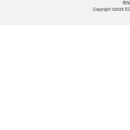
地
EK-6010：胞质 + 普通膜蛋白，适合 WB 检测多数膜蛋白；EK-603
贴壁与悬浮细胞收集的差异？
Copyright ©2025 EC
① 贴壁细胞：用细胞刮刀刮取（避免胰酶降解 GPCR 胞外区）；② 悬浮细胞：
可用于哪些下游应用？
胶束封装技术与传统去垢剂的区别？
Expi293 等高表达系统的优化？
为什么严禁高温和严禁超声？
完整提取流程？
起始量与典型应用？
本试剂盒为什么需要专门设计？