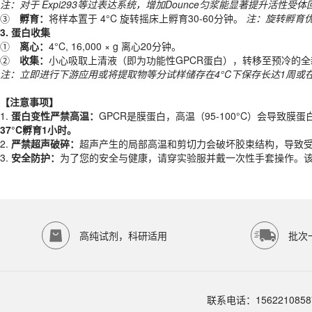
①
离心：
4°C, 16,000 × g 离心20分钟。
注：对于 Expi293等
过
表达系统，
增加
Dounce匀浆能显著提升活性受体
②
收集：
小心吸取上清液（即为功能性GPCR蛋白），转移至预冷的全
③
孵育：
将样本置于 4°C 旋转摇床上孵育30-60分钟。
注：旋转孵育
注：
立即进行下游应用或将提取物等分试样储存在4°C下保存长达1周或在
3.
蛋白
收集
①
离心：
4°C, 16,000 × g 离心20分钟。
【注意事项】
②
收集：
小心吸取上清液（即为功能性GPCR蛋白），转移至预冷的
1.
蛋白变性严禁高温：
GPCR是膜蛋白，高温（95-100°C）会导致
注：
立即进行下游应用或将提取物等分试样储存在4°C下保存长达1周或在
2.
严禁超声破碎
：
超声产生的局部高温和剪切力会破坏胶束结构，导致
3.
安全防护：
为了您的安全与健康，请穿实验服并戴一次性手套操作。该
【注意事项】
产品规格
1.
蛋白变性严禁高温：
GPCR是膜蛋白，高温（95-100°C）会导致
37°C孵育1小时。
货期
现货
2.
严禁超声破碎
：
超声产生的局部高温和剪切力会破坏胶束结构，导致
规格
50T、100T
3.
安全防护：
为了您的安全与健康，请穿实验服并戴一次性手套操作。该
应用领域
本产品适用于EK-6020、蛋白提取、生物科研试剂、ECOTOP SCIEN
存储条件
2-8℃；蛋白酶磷酸酶抑制剂混合物-20℃保存
高纯试剂，科研适用
批次
品牌：
ECOTOP SCIENTIFIC
常见问题 (FAQ)
提取的蛋白如何保存？
提取的受体：立即进行下游应用或将提取物等分试样储存在 4℃ 下保存长达
联系电话：1562210858
与 EK-6010、EK-6030 的选择？