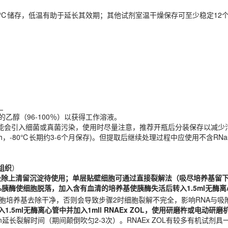
或长期4℃储存，低温有助于延长其效期；其他试剂室温干燥保存可至少稳定12
。
积的乙醇（96-100％）以获得工作溶液。
作时可能会引入细菌或真菌污染，使用时尽量注意，推荐开瓶后分装保存以减
。
时间2-4h，-80℃长期约3-6个月保存)。但提取后继续处理过程中应使用不含R
积的乙醇（96-100％）以获得工作溶液。
操作时可能会引入细菌或真菌污染，使用时尽量注意，推荐开瓶后分装保存以减
时间2-4h，-80℃长期约3-6个月保存)。但提取后继续处理过程中应使用不含R
组织
）
细吸除上清留沉淀待使用；单层贴壁细胞可通过直接裂解法（吸尽培养基留下贴
胞培养基去除干净，否则会导致步骤2时细胞裂解不完全，影响RNA与吸
组织
）
入1.5ml无酶离心管中并加入
1ml
l
RNAEx ZOL，使用研磨杵或电动研
仔细吸除上清留沉淀待使用；单层贴壁细胞可通过直接裂解法（吸尽培养基
n延长裂解时间（期间颠倒吹匀2-3次）。RNAEx ZOL有较多有机试
25%胰酶使细胞脱落，加入含有血清的培养基使胰酶失活后转入1.5ml无酶离
培养瓶中直接加入
1 ml
RNAEx ZOL破碎细胞，涡旋或吹匀混合。将裂
胞培养基去除干净，否则会导致步骤2时细胞裂解不完全，影响RNA与吸
6
低。一般≤3×10
个细胞若细胞量较大，可涡旋后静置3-5min延长裂解
入1.5ml无酶离心管中并加入
1ml
l
RNAEx ZOL，使用研磨杵或电动研
n延长裂解时间（期间颠倒吹匀2-3次）。RNAEx ZOL有较多有机试