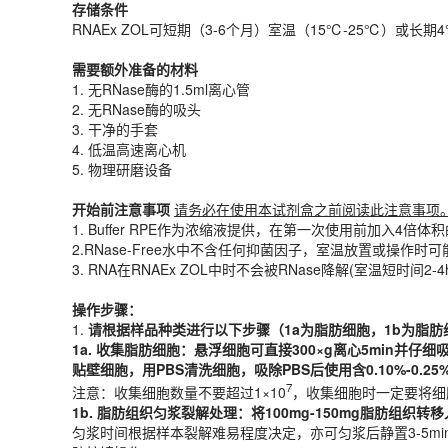
存储条件
需要额外准备的材料
RNAEx ZOL可短期（3-6个月）室温（15℃-25℃）
1. 无RNase酶的1.5ml离心管
2. 无RNase酶的吸头
需要额外准备的材料
3. 干净的手套
1. 无RNase酶的1.5ml离心管
4. 低温高速离心机
2. 无RNase酶的吸头
5. 物理研磨设备
3. 干净的手套
4. 低温高速离心机
开始前注意事项
请务必在使用本试剂盒之前阅读此注意事项
5. 物理研磨设备
1. Buffer RPE作为浓缩液提供，在第一次使用前加入4倍体
2.RNase-Free水中不含任何抑菌因子，室温放置或操
开始前注意事项
请务必在使用本试剂盒之前阅读此注意事项
3. RNA在RNAEx ZOL中时不会被RNase降解(室温短
1. Buffer RPE作为浓缩液提供，在第一次使用前加入4倍体
2.RNase-Free水中不含任何抑菌因子，室温放置或
操作步骤：
3. RNA在RNAEx ZOL中时不会被RNase降解(室温短
1.
请根据样品种类进行以下步骤（1a为
脂肪
细胞，1b为
脂肪
1a. 收集
脂肪
细胞：悬浮细胞可直接300×g离心5min并仔
操作步骤：
7
注意：收集细胞数量不要超过1×10
，收集细胞时一定要将细
1.
请根据样品种类进行以下步骤（1a为
脂肪
细胞，1b为
脂肪
1
b.
脂肪
组织匀浆裂解处理：将
100
mg-
15
0mg
脂肪
组织转移
1a. 收集
脂肪
细胞：悬浮细胞可直接300×g离心5min并
匀浆时间根据样本裂解难易程度决定，亦可匀浆后静置3-5mi
贴壁细胞，用PBS清洗细胞，吸除PBS后使用含0.10%-0.
2.
样品裂解：对于1a中使用直接裂解法的细胞应在培养皿或
7
注意：收集细胞数量不要超过1×10
，收集细胞时一定要将细
细胞沉淀不完全松动吹匀可能会导致裂解效率低下和RNA产量降
1
b.
脂肪
组织匀浆裂解处理：将
100
mg-
15
0mg
脂肪
组织转移
3.
将含裂解物离心管置于
室温
静置2-5min.
匀浆时间根据样本裂解难易程度决定，亦可匀浆后静置3-5mi