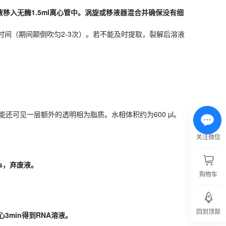
解液移入无酶1.5ml离心管中。涡旋或移液器混合并确保没有细
解时间（期间颠倒吹匀2-3次）。若不能及时提取，裂解后溶液
可⻅⼀层额外的透明相为脂质。⽔相体积约为600 µl。
心30s，弃废液。
可⻅⼀层额外的透明相为脂质。⽔相体积约为600 µl。
关注微信
 离心3min得到RNA溶液。
心30s，弃废液。
购物车
回到顶部
 离心3min得到RNA溶液。