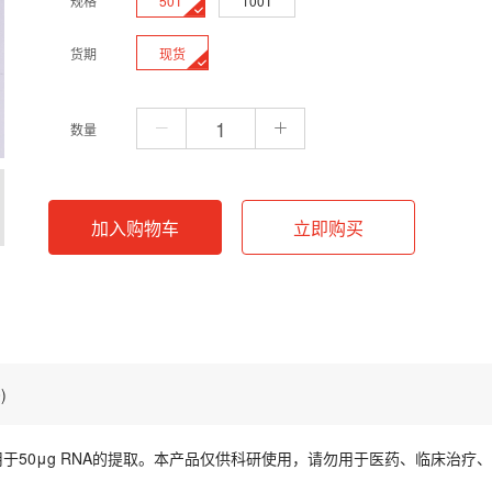
50T
100T
规格
现货
货期
数量
加入购物车
立即购买
)
于50μg RNA的提取。本产品仅供科研使用，请勿用于医药、临床治疗
于50μg RNA的提取。本产品仅供科研使用，请勿用于医药、临床治疗
或长期4℃储存，低温有助于延长其效期；其他试剂室温干燥保存可至少稳定12