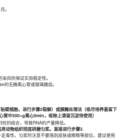
个月。
少污染风险保证实验稳定性。
Nase的无酶离心管或玻璃器皿。
少污染风险保证实验稳定性。
Nase的无酶离心管或玻璃器皿。
壁细胞，进行步骤2裂解）或胰酶处理法（吸尽培养基留下贴壁细胞，用PBS清
附柱的结合，导致RNA的产量降低。
磨机将动物组织彻底研磨匀浆。直接进行步骤3.
留下贴壁细胞，进行步骤2裂解）或胰酶处理法（吸尽培养基留下
剂具一定毒性，匀浆时注意不要溅到皮肤或眼睛等部位，建议使用防护镜操作
心管中300×g离心5min，吸除上清留沉淀待使用）
解液移入无酶1.5ml离心管中。涡旋或移液器混合并确保没有细胞团块可见。
附柱的结合，导致RNA的产量降低。
时间（期间颠倒吹匀2-3次）。若不能及时提取，裂解后溶液可至于-80℃
磨机将动物组织彻底研磨匀浆。直接进行步骤3.
剂具一定毒性，匀浆时注意不要溅到皮肤或眼睛等部位，建议使用