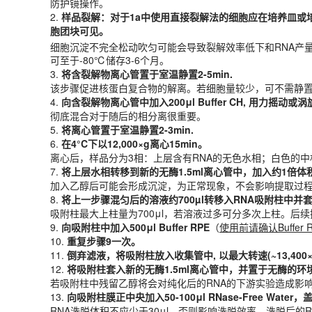
该步骤促进核蛋白复合物的解离。若细胞量较少，可不需静
防护镜操作。
4.
向含裂解物离心管中加入
200
μl
Buffer CH
, 用力摇动或涡旋
2.
样品裂解：对于1a中使用直接裂解法的细胞应在培养皿或
彻底混合对于随后的相分离很重要。
胞团块可见。
5.
将离心管置于
室温
静置2-3min.
细胞沉淀不完全松动吹匀可能会导致裂解效率低下和RNA产量降
6.
在4°C下以12,000×g离心15min。
可至于-80℃储存3-6个月。
离心后，样品分为3相：上层含有RNA的无色水相；白色的中
3.
将含裂解物离心管置于
室温
静置2-5min.
7.
将上层水相转移到新的无酶1.5ml离心管中，加入约1倍
该步骤促进核蛋白复合物的解离。若细胞量较少，可不需静
加入乙醇后可能会形成沉淀，为正常现象，不会影响提取过
4.
向含裂解物离心管中加入
200
μl
Buffer CH
, 用力摇动或涡
8.
将上一步骤混匀后的溶液约700µl转移入RNA吸附柱中并套上2m
彻底混合对于随后的相分离很重要。
吸附柱最大上柱量为700μl，若溶液过多可分多次上柱。后续
5.
将离心管置于
室温
静置2-3min.
9.
向吸附柱中加入500μl Buffer RPE
（
使用前请确认Buffe
6.
在4°C下以12,000×g离心15min。
10.
重复步骤
9
一次。
离心后，样品分为3相：上层含有RNA的无色水相；白色的中
11.
倒弃滤液，将吸附柱放入收集管中, 以最大转速(~13,400×
7.
将上层水相转移到新的无酶1.5ml离心管中，加入约1倍
12.
将吸附柱套入新的无酶1.5ml离心管中，并置于无酶的环境
加入乙醇后可能会形成沉淀，为正常现象，不会影响提取过
若吸附柱中残留乙醇将会对纯化后的RNA的下游实验造成影
8.
将上一步骤混匀后的溶液约700µl转移入RNA吸附柱中并套上2m
13.
向吸附柱膜正中央加入50-100μl RNase-
Free
Water，盖
吸附柱最大上柱量为700μl，若溶液过多可分多次上柱。后
RNA洗脱体积不应少于30μl，否则影响洗脱效率。洗脱后的R
9.
向吸附柱中加入500μl Buffer RPE
（
使用前请确认Buffe
产品规格
10.
重复步骤
9
一次。
11.
倒弃滤液，将吸附柱放入收集管中, 以最大转速(~13,400×
规格
50T、100T
12.
将吸附柱套入新的无酶1.5ml离心管中，并置于无酶的环境
货期
现货
若吸附柱中残留乙醇将会对纯化后的RNA的下游实验造成影
存储条件
13.
向吸附柱膜正中央加入50-100μl RNase-
Free
Water，盖
室温（15℃-25℃）或长期4℃储存，低温有助于延长其效
RNA洗脱体积不应少于30μl，否则影响洗脱效率。洗脱后的R