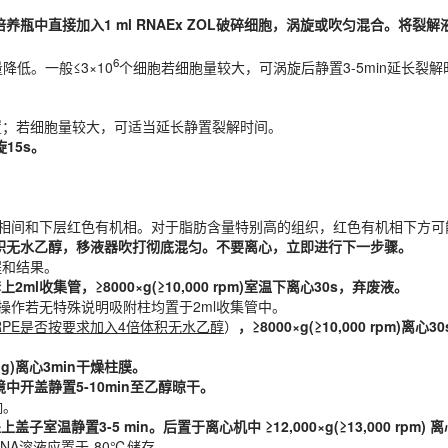
置；若细胞量较大，可适当延长静置裂解时间。
15s。
培养瓶中直接加入
1 ml
RNAEx ZOL破碎细胞，涡旋或吹匀混合。将裂
6
低。一般≤3×10
个细胞若细胞量较大，可涡旋后静置3-5min延长裂
相间和下层红色有机相。对于脂肪含量特别⾼的组织，红⾊有机相下⽅可能还
体积无水乙醇，移液器吹打彻底混匀。不要离心，立即进行下一步骤。
置；若细胞量较大，可适当延长静置裂解时间。
程和结果。
旋15s。
l收集管，≥8000×g(≥10,000 rpm)室温下离心30s，弃废液。
操作若无特殊说明吸附柱均置于2ml收集管中。
r RPE是否按要求加入4倍体积无水乙醇
）
，≥8000×g(≥10,000 rpm)离
相间和下层红色有机相。对于脂肪含量特别⾼的组织，红⾊有机相下⽅可能还
g)离心3min干燥柱膜。
体积无水乙醇，移液器吹打彻底混匀。不要离心，立即进行下一步骤。
中开盖静置5-10min至乙醇晾干。
程和结果。
响。
l收集管，≥8000×g(≥10,000 rpm)室温下离心30s，弃废液。
上盖子室温静置3-5 min。后置于离心机中 ≥12,000×g(≥13,000 rpm)
续操作若无特殊说明吸附柱均置于2ml收集管中。
NA溶液应置于-80℃储存。
r RPE是否按要求加入4倍体积无水乙醇
）
，≥8000×g(≥10,000 rpm)离
g)离心3min干燥柱膜。
中开盖静置5-10min至乙醇晾干。
响。
上盖子室温静置3-5 min。后置于离心机中 ≥12,000×g(≥13,000 rpm)
期；其他试剂室温干燥保存
NA溶液应置于-80℃储存。