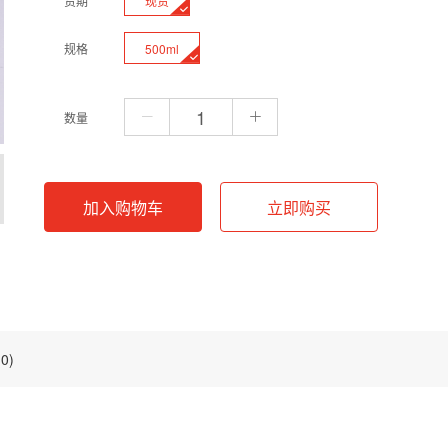
现货
货期
500ml
规格
数量
加入购物车
立即购买
0)
试剂配制。该产品在25℃时pH为6.8。