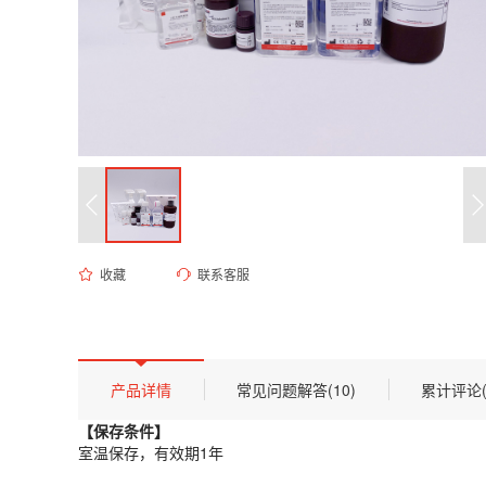
收藏
联系客服
ES-8061 50mM Tris-HCl溶液 pH6.8
货号 (Catalog Number)：
ES-8061
产品描述
【保存条件】
产品详情
常见问题解答(10)
累计评论(
室温保存，有效期1年
【保存条件】
【概述】
室温保存，有效期1年
Tris-HCl缓冲液用途广泛，常见于各种分子生物学实验或相关