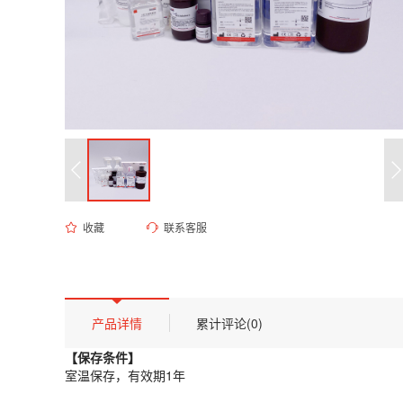
收藏
联系客服
ES-8065 100mM Tris-HCl溶液 pH7.4
货号 (Catalog Number)：
ES-8065
产品描述
【保存条件】
产品详情
累计评论(0)
室温保存，有效期1年
【保存条件】
【概述】
室温保存，有效期1年
Tris-HCl缓冲液用途广泛，常见于各种分子生物学实验或相关