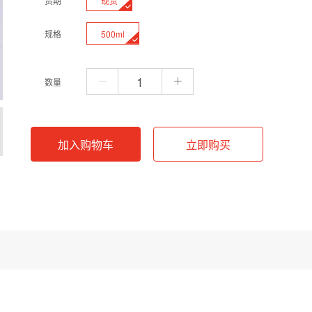
现货
货期
500ml
规格
数量
加入购物车
立即购买
试剂配制。该产品在25℃时pH为7.4。