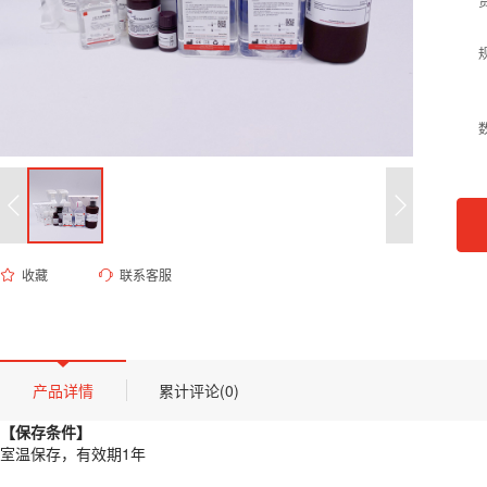
收藏
联系客服
ES-8073 10mM Tris-HCl溶液 pH8.0
货号 (Catalog Number)：
ES-8073
产品描述
【保存条件】
产品详情
累计评论(0)
室温保存，有效期1年
【保存条件】
【概述】
室温保存，有效期1年
Tris-HCl缓冲液用途广泛，常见于各种分子生物学实验或相关试剂配制。该