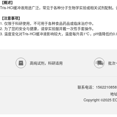
【概述】
【注意事项】
Tris-HCl缓冲液用途广泛，常见于各种分子生物学实验或相关试剂配制。该
1.
仅限于科研使用，不可用于各种食品药品或临床治疗中。
2.
为了您的安全与健康，请穿实验服并戴一次性手套操作。
【注意事项】
3.
温度变化对Tris-HCl缓冲液影响较大，温度每升高1℃，pH值降低约0
1.
仅限于科研使用，不可用于各种食品药品或临床治疗中。
产品规格
2.
为了您的安全与健康，请穿实验服并戴一次性手套操作。
3.
温度变化对Tris-HCl缓冲液影响较大，温度每升高1℃，pH值降低约0
货期
现货
规格
500ml
存储条件
室温保存
高纯试剂，科研适用
批次
品牌：
ECOTOP SCIENTIFIC
常见问题
该产品如何保存？
请参照产品说明书中的保存条件。一般生物科研试剂建议在2-8℃或-2
该产品的货期是多久？
联系电话：1562210858
ECOTOP SCIENTIFIC常规库存产品一般1-3个工作日内发货。如
地
如何获取产品的技术支持？
Copyright ©2025 EC
您可以通过电话（15622108587）或在线客服联系我们的技术支持