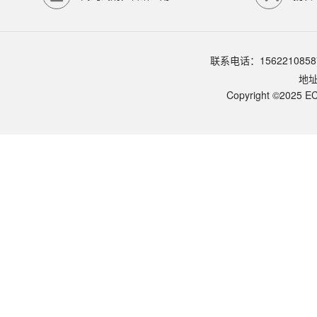
该产品如何保存？
请参照产品说明书中的保存条件。一般生物科研试剂建议在2-8℃或-2
该产品的货期是多久？
ECOTOP SCIENTIFIC常规库存产品一般1-3个工作日内发货。如
联系电话：1562210858
如何获取产品的技术支持？
地
您可以通过电话（15622108587）或在线客服联系我们的技术支持
Copyright ©2025 EC