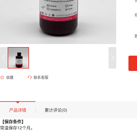
收藏
联系客服
ES-8109 0.5%油红O溶液
货号 (Catalog Number)：
ES-8109
产品描述
【保存条件】
产品详情
累计评论(0)
常温保存12个月。
【保存条件】
【概述】
常温保存12个月。
油红O（Oil Red O）是一种脂溶性偶氮染料，是很强的脂溶剂和