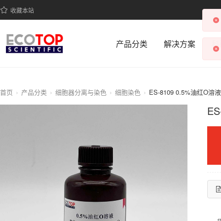
收藏本站
产品分类
解决方案
科
首页
产品分类
细胞器分离与染色
细胞染色
ES-8109 0.5%油红O溶液
ES