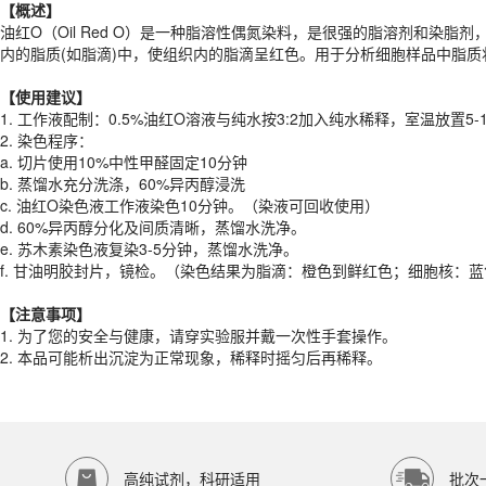
【概述】
【
使用建议
】
油红O（Oil Red O）是一种脂溶性偶氮染料，是很强的脂溶剂和
1.
工作液配制：
0.5%
油红
O
溶液与纯水按
3
:2
加入纯水稀释，室温放置
5-
内的脂质(如脂滴)中，使组织内的脂滴呈红色。用于分析细胞样品中脂质
2.
染色程序：
a.
切片使用10%中性甲醛固定10分钟
【
使用建议
】
b.
蒸馏水充分洗涤，60%异丙醇浸洗
1.
工作液配制：
0.5%
油红
O
溶液与纯水按
3
:2
加入纯水稀释，室温放置
5-
c.
油红O染色液工作液染色10分钟。（染液可回收使用）
2.
染色程序：
d.
60%异丙醇分化及间质清晰，蒸馏水洗净。
a.
切片使用10%中性甲醛固定10分钟
e.
苏木素染色液复染3-5分钟，蒸馏水洗净。
b.
蒸馏水充分洗涤，60%异丙醇浸洗
f.
甘油明胶封片，镜检。（染色结果为脂滴：橙色到鲜红色；细胞核：蓝
c.
油红O染色液工作液染色10分钟。（染液可回收使用）
d.
60%异丙醇分化及间质清晰，蒸馏水洗净。
【注意事项】
e.
苏木素染色液复染3-5分钟，蒸馏水洗净。
1.
为了您的安全与健康，请穿实验服并戴一次性手套操作。
f.
甘油明胶封片，镜检。（染色结果为脂滴：橙色到鲜红色；细胞核：蓝
2.
本品可能析出沉淀为正常现象，稀释时摇匀后再稀释。
产品规格
【注意事项】
1.
为了您的安全与健康，请穿实验服并戴一次性手套操作。
货期
1-2天
2.
本品可能析出沉淀为正常现象，稀释时摇匀后再稀释。
规格
100ml
存储条件
常温保存
品牌：
ECOTOP SCIENTIFIC
高纯试剂，科研适用
批次
常见问题