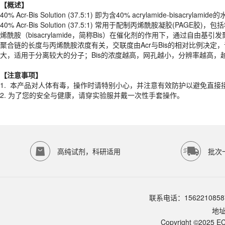
40% Acr-Bis Solution (37.5:1) 常用于配制丙烯酰胺
【概述】
聚合链的长度与丙烯酰胺浓度有关，交联度由Acr与Bis的相对比例决定
40% Acr-Bis Solution (37.5:1) 即为含40% acrylamide-bisacryla
40% Acr-Bis Solution (37.5:1) 常用于配制丙烯酰胺凝胶(
【注意事项】
烯酰胺（bisacrylamide，简称Bis）在催化剂的作用下，通过
1.
本产品对人体有毒，操作时请特别小心，并注意有效防护以避免直接
聚合链的长度与丙烯酰胺浓度有关，交联度由Acr与Bis的相对比例决定
2.
为了您的安全与健康，请穿实验服并戴一次性手套操作。
大，适用于分离较大的分子；Bis的浓度越高，网孔越小，分辨率越高，
产品规格
【注意事项】
货期
现货
1.
本产品对人体有毒，操作时请特别小心，并注意有效防护以避免直接
规格
500ml
2.
为了您的安全与健康，请穿实验服并戴一次性手套操作。
存储条件
4℃避光保存
品牌：
ECOTOP SCIENTIFIC
常见问题
高纯试剂，科研适用
批次
该产品如何保存？
请参照产品说明书中的保存条件。一般生物科研试剂建议在2-8℃或-2
该产品的货期是多久？
ECOTOP SCIENTIFIC常规库存产品一般1-3个工作日内发货。如
如何获取产品的技术支持？
联系电话：1562210858
您可以通过电话（15622108587）或在线客服联系我们的技术支持
地
Copyright ©2025 EC