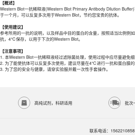
【概述】
【
使用建议
】
Western Blot一抗稀释液(Western Blot Primary Antibody 
参考所用的一抗的说明，以及样品中目的蛋白的含量，按照适当比例例如1:1000、
于一个月，可以反复多次用于Western Blot，节约您宝贵的抗体。
【注意事项】
【
使用建议
】
1.
本Western Blot一抗稀释液经过滤除菌处理，使用过程中应尽
参考所用的一抗的说明，以及样品中目的蛋白的含量，按照适当比例例如1:1000
2.
为了能使抗体可以反复多次使用，建议尽量在4℃进行一抗和蛋白膜的
抗，4℃保存，以用于下次的Western Blot。
3.
为了您的安全与健康，请穿实验服并戴一次性手套操作。
产品规格
【注意事项】
1.
本Western Blot一抗稀释液经过滤除菌处理，使用过程中应尽
货期
现货
2.
为了能使抗体可以反复多次使用，建议尽量在4℃进行一抗和蛋白膜
规格
100ml、500ml
3.
为了您的安全与健康，请穿实验服并戴一次性手套操作。
存储条件
-20℃保存
品牌：
ECOTOP SCIENTIFIC
常见问题
高纯试剂，科研适用
批次
该产品如何保存？
请参照产品说明书中的保存条件。一般生物科研试剂建议在2-8℃或-2
该产品的货期是多久？
ECOTOP SCIENTIFIC常规库存产品一般1-3个工作日内发货。如
如何获取产品的技术支持？
联系电话：1562210858