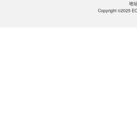
您可以通过电话（15622108587）或在线客服联系我们的技术支持
地
Copyright ©2025 EC