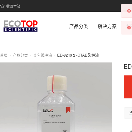
收藏本站
产品分类
解决方案
科
首页
产品分类
其它缓冲液
ED-8246 2×CTAB裂解液
ED