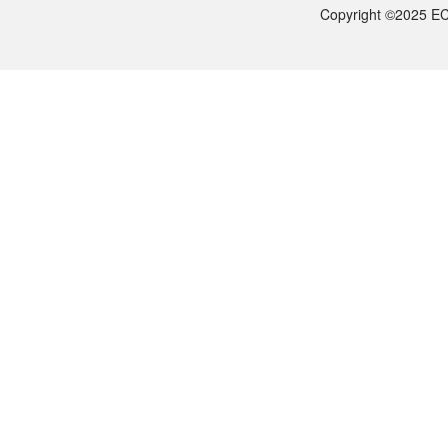
ECOTOP SCIENTIFIC常规库存产品一般1-3个工作日内发货。如
Copyright ©2025 EC
如何获取产品的技术支持？
您可以通过电话（15622108587）或在线客服联系我们的技术支持