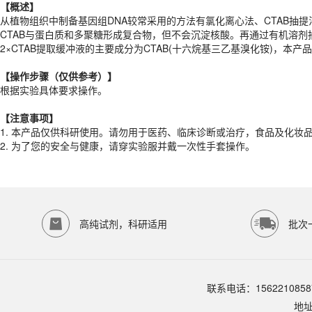
2×CTAB提取缓冲液的主要成分为CTAB(十六烷基三乙基溴化铵)，本
【概述】
从植物组织中制备基因组DNA较常采用的方法有氯化离心法、CTAB抽
【
操作步骤（仅供参考）
】
CTAB与蛋白质和多聚糖形成复合物，但不会沉淀核酸。再通过有机溶
根据实验具体要求操作。
2×CTAB提取缓冲液的主要成分为CTAB(十六烷基三乙基溴化铵)，本
【注意事项】
【
操作步骤（仅供参考）
】
1.
本产品仅供科研使用。请勿用于医药、临床诊断或治疗，食品及化妆
根据实验具体要求操作。
2.
为了您的安全与健康，请穿实验服并戴一次性手套操作。
产品规格
【注意事项】
1.
本产品仅供科研使用。请勿用于医药、临床诊断或治疗，食品及化妆
货期
1-2天
2.
为了您的安全与健康，请穿实验服并戴一次性手套操作。
规格
500ml
应用领域
本产品适用于ED-8246、其它缓冲液、生物科研试剂、ECOTOP SCIE
存储条件
室温保存
高纯试剂，科研适用
批次
品牌：
ECOTOP SCIENTIFIC
常见问题
该产品如何保存？
联系电话：1562210858
请参照产品说明书中的保存条件。一般生物科研试剂建议在2-8℃或-2
地
该产品的货期是多久？