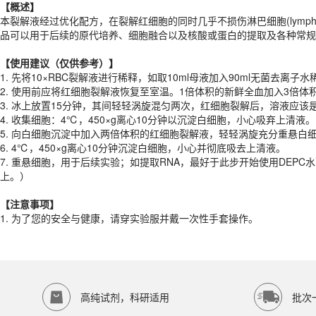
【概述】
【
使用建议
（
仅供参考）
】
本裂解液经过优化配方，在裂解红细胞的同时几乎不损伤淋巴细胞(lymp
1.
先将10×RBC裂解液进行稀释，如取10ml母液加入90ml无菌去离子
品可以用于后续的原代培养、细胞融合以及核酸或蛋白的提取及各种常规
2.
使用前应将红细胞裂解液恢复至室温。1倍体积的新鲜全血加入3倍体积
3.
冰上放置15分钟，其间轻轻涡旋混匀两次，红细胞裂解后，溶液应该
【
使用建议
（
仅供参考）
】
4.
收集细胞：4℃，450×g离心10分钟以沉淀白细胞，小心吸弃上清液。
1.
先将10×RBC裂解液进行稀释，如取10ml母液加入90ml无菌去离子
5.
向白细胞沉淀中加入两倍体积的红细胞裂解液，轻轻涡旋充分重悬白细胞
2.
使用前应将红细胞裂解液恢复至室温。1倍体积的新鲜全血加入3倍体积
6.
4℃，450×g离心10分钟沉淀白细胞，小心并彻底吸去上清液。
3.
冰上放置15分钟，其间轻轻涡旋混匀两次，红细胞裂解后，溶液应该
7.
重悬细胞，用于后续实验；如提取RNA，最好于此步开始使用DEP
4.
收集细胞：4℃，450×g离心10分钟以沉淀白细胞，小心吸弃上清液。
5.
向白细胞沉淀中加入两倍体积的红细胞裂解液，轻轻涡旋充分重悬白细胞
【注意事项】
6.
4℃，450×g离心10分钟沉淀白细胞，小心并彻底吸去上清液。
1. 为了您的安全与健康，请穿实验服并戴一次性手套操作。
7.
重悬细胞，用于后续实验；如提取RNA，最好于此步开始使用DEP
产品规格
上。）
货期
现货
【注意事项】
规格
100ml、500ml
1. 为了您的安全与健康，请穿实验服并戴一次性手套操作。
存储条件
4℃或室温避光保存
品牌：
ECOTOP SCIENTIFIC
常见问题
高纯试剂，科研适用
批次
该产品如何保存？