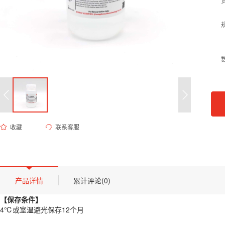
收藏
联系客服
ES-8234 10×红细胞裂解液（10×RBC lysing buffer)
货号 (Catalog Number)：
ES-8234
产品描述
【保存条件】
产品详情
累计评论(0)
4℃或室温避光保存12个月
【保存条件】
【概述】
4℃或室温避光保存12个月
本裂解液经过优化配方，在裂解红细胞的同时几乎不损伤淋巴细胞(lym