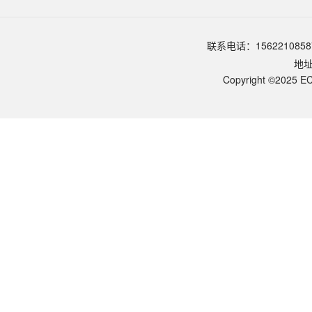
请参照产品说明书中的保存条件。一般生物科研试剂建议在2-8℃或-2
该产品的货期是多久？
ECOTOP SCIENTIFIC常规库存产品一般1-3个工作日内发货。如
如何获取产品的技术支持？
联系电话：1562210858
您可以通过电话（15622108587）或在线客服联系我们的技术支持
地
Copyright ©2025 EC