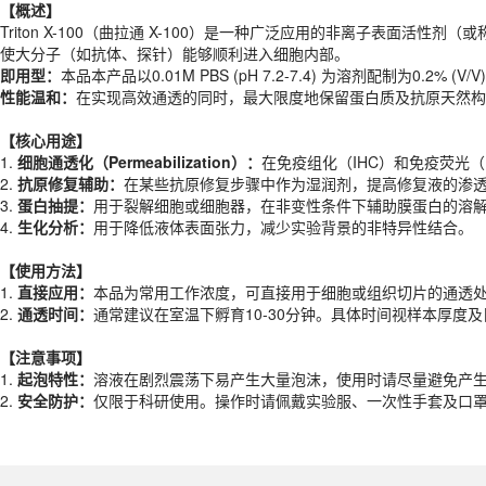
即用型：
本品本产品以0.01M PBS (pH 7.2-7.4) 为溶剂配制为0
【概述】
性能温和：
在实现高效通透的同时，最大限度地保留蛋白质及抗原天然构
Triton X-100（曲拉通 X-100）是一种广泛应用的非离子表
使大分子（如抗体、探针）能够顺利进入细胞内部。
【核心用途】
即用型：
本品本产品以0.01M PBS (pH 7.2-7.4) 为溶剂配制为0
1.
细胞通透化（Permeabilization）：
在免疫组化（IHC）和免疫荧光
性能温和：
在实现高效通透的同时，最大限度地保留蛋白质及抗原天然构
2.
抗原修复辅助：
在某些抗原修复步骤中作为湿润剂，提高修复液的渗
3.
蛋白抽提：
用于裂解细胞或细胞器，在非变性条件下辅助膜蛋白的溶
【核心用途】
4.
生化分析：
用于降低液体表面张力，减少实验背景的非特异性结合。
1.
细胞通透化（Permeabilization）：
在免疫组化（IHC）和免疫荧光
2.
抗原修复辅助：
在某些抗原修复步骤中作为湿润剂，提高修复液的渗
【使用方法】
3.
蛋白抽提：
用于裂解细胞或细胞器，在非变性条件下辅助膜蛋白的溶
1.
直接应用：
本品为常用工作浓度，可直接用于细胞或组织切片的通透
4.
生化分析：
用于降低液体表面张力，减少实验背景的非特异性结合。
2.
通透时间：
通常建议在室温下孵育10-30分钟。具体时间视样本厚度
【使用方法】
【注意事项】
1.
直接应用：
本品为常用工作浓度，可直接用于细胞或组织切片的通透
1.
起泡特性：
溶液在剧烈震荡下易产生大量泡沫，使用时请尽量避免产
2.
通透时间：
通常建议在室温下孵育10-30分钟。具体时间视样本厚度
2.
安全防护：
仅限于科研使用。操作时请佩戴实验服、一次性手套及口
产品规格
【注意事项】
1.
起泡特性：
溶液在剧烈震荡下易产生大量泡沫，使用时请尽量避免产
货期
1-2天
2.
安全防护：
仅限于科研使用。操作时请佩戴实验服、一次性手套及口
规格
500ml
应用领域
本产品适用于ED-8245、其它缓冲液、生物科研试剂、ECOTOP SCIE