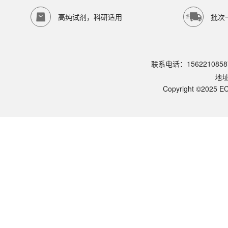
存储条件
4℃保存
高纯试剂，科研适用
批次
品牌：
ECOTOP SCIENTIFIC
常见问题
该产品如何保存？
联系电话：1562210858
请参照产品说明书中的保存条件。一般生物科研试剂建议在2-8℃或-2
地
该产品的货期是多久？
ECOTOP SCIENTIFIC常规库存产品一般1-3个工作日内发货。如
Copyright ©2025 EC
如何获取产品的技术支持？
您可以通过电话（15622108587）或在线客服联系我们的技术支持