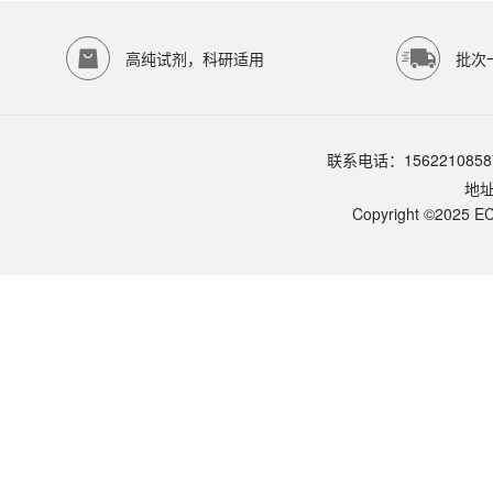
存储条件
常温下保存样本1-2周，如需更长时间保存
高纯试剂，科研适用
批次
品牌：
ECOTOP SCIENTIFIC
常见问题
该产品如何保存？
联系电话：1562210858
请参照产品说明书中的保存条件。一般生物科研试剂建议在2-8℃或-2
地
该产品的货期是多久？
ECOTOP SCIENTIFIC常规库存产品一般1-3个工作日内发货。如
Copyright ©2025 EC
如何获取产品的技术支持？
您可以通过电话（15622108587）或在线客服联系我们的技术支持