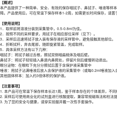
【概述】
【
使用说明
】
本产品提供了一种简单、安全、有效的保存咽拭子、鼻拭子、唾液等样本
1．取样前将溶液分装到采集管中，0.5-0.8ml为佳。
障。产品使用后，可在常温下保存样本1-2周，如需更长时间保存，请置于
2．按照不同的采样要求，用拭子在相应部位采样（见下）。
3．采样后迅速将拭子放入装有保存液的采样管中，避免接触其他部位。
【
使用说明
】
4．折断拭杆，弃去尾部，随即旋紧管盖，完成取样。
1．取样前将溶液分装到采集管中，0.5-0.8ml为佳。
5．具体采样方法有以下几种：
2．按照不同的采样要求，用拭子在相应部位采样（见下）。
咽拭子：将拭子越过舌根，擦拭双侧咽扁桃体及咽后壁。
3．采样后迅速将拭子放入装有保存液的采样管中，避免接触其他部位。
鼻拭子：将拭子轻轻插入鼻道内鼻腭处，停留片刻后缓慢转动退出。
4．折断拭杆，弃去尾部，随即旋紧管盖，完成取样。
眼分泌物：在眼睑下充分分擦拭后置于含保护液采集管中
5．具体采样方法有以下几种：
唾液：用拭子沾满唾液后放入含保护液的采集管中（或每0.2ml唾液加入
咽拭子：将拭子越过舌根，擦拭双侧咽扁桃体及咽后壁。
其他固体样本：加入约3倍体积的保护液。
鼻拭子：将拭子轻轻插入鼻道内鼻腭处，停留片刻后缓慢转动退出。
眼分泌物：在眼睑下充分分擦拭后置于含保护液采集管中
【注意事项】
唾液：用拭子沾满唾液后放入含保护液的采集管中（或每0.2ml唾液加入
1.
本产品可在常温下保存样本长达1周，鉴于样本存在的个体差异，不同
其他固体样本：加入约3倍体积的保护液。
2.
采样后可使用商业化的试剂盒进行核酸提取，兼容常规磁珠法和柱法
3.
为了您的安全与健康，请穿实验服并戴一次性手套操作。
【注意事项】
产品规格
1.
本产品可在常温下保存样本长达1周，鉴于样本存在的个体差异，不同
2.
采样后可使用商业化的试剂盒进行核酸提取，兼容常规磁珠法和柱法
货期
现货
3.
为了您的安全与健康，请穿实验服并戴一次性手套操作。
规格
100ml、500ml
应用领域
本产品适用于病毒裂解 virus lysis 核酸保护 病毒核酸提取等研究领