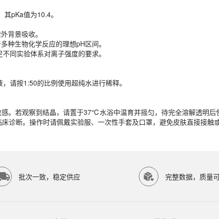
紫外背景吸收。
液，其pKa值为10.4。
于多种生物化学反应的理想pH区间。
满足不同实验体系对离子强度的要求。
紫外背景吸收。
处于多种生物化学反应的理想pH区间。
满足不同实验体系对离子强度的要求。
液，请按1:50的比例使用超纯水进行稀释。
液，请按1:50的比例使用超纯水进行稀释。
较敏感。若观察到结晶，请置于37℃水浴中温育并摇匀，待完全溶解透明后
临床诊断。操作时请佩戴实验服、一次性手套及口罩，避免皮肤直接接触
较敏感。若观察到结晶，请置于37℃水浴中温育并摇匀，待完全溶解透明后
临床诊断。操作时请佩戴实验服、一次性手套及口罩，避免皮肤直接接触
P SCIENTIFIC等研究领域。ECOTOP SCIENTIFIC（广州
批次一致，稳定供应
完整数据，质量