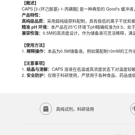
产品特性：
【概述】
高纯级品质：
采用超纯级原料配制，具有极低的离子干扰和
CAPS [3-(环己胺基)-1-丙磺酸] 是一种典型的 Good's 缓冲
精准 pH 环境：
本产品在25℃环境下pH精确校准为9.5，处
产品特性：
兼容性强：
0.5M的高浓度设计，作为储备液可灵活稀释，
高纯级品质：
采用超纯级原料配制，具有极低的离子干扰和
精准 pH 环境：
本产品在25℃环境下pH精确校准为9.5，
【
使用方法
】
兼容性强：
0.5M的高浓度设计，作为储备液可灵活稀释，
1.
稀释操作：
本品为0.5M储备液。例如需配制10mM的工作
【
使用方法
】
【注意事项】
1.
稀释操作：
本品为0.5M储备液。例如需配制10mM的工作
1.
结晶与溶解：
CAPS 溶液在低温或高浓度状态下对温度
2.
安全防护：
仅限于科研使用，严禁用于各种食品、药品或
【注意事项】
产品规格
1.
结晶与溶解：
CAPS 溶液在低温或高浓度状态下对温度
2.
安全防护：
仅限于科研使用，严禁用于各种食品、药品或
货期
1-2天
规格
100ml、500ml
应用领域
本产品适用于ED-8142、其它缓冲液、生物科研试剂、ECOTO
存储条件
高纯试剂，科研适用
室温保存
品牌：
ECOTOP SCIENTIFIC
常见问题