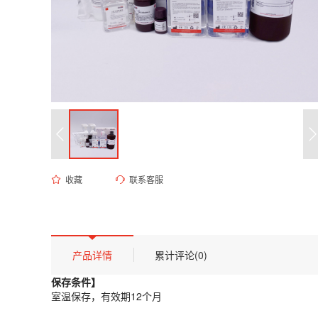
收藏
联系客服
ED-8142 0.5M CAPS 缓冲液(pH 9.5)
货号 (Catalog Number)：
ED-8142
产品描述
保存条件】
产品详情
累计评论(0)
室温保存，有效期12个月
保存条件】
【概述】
室温保存，有效期12个月
CAPS [3-(环己胺基)-1-丙磺酸] 是一种典型的 Good's 缓冲