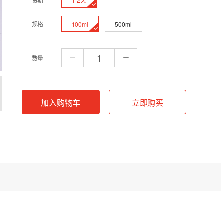
1-2天
货期
100ml
500ml
规格
数量
加入购物车
立即购买
液，其pKa值为10.4。