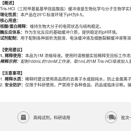
理化性质：
本产品在25℃标准环境下pH为9.5。
【概述】
核心用途：
Tris-HCl（三羟甲基氨基甲烷盐酸盐）缓冲液是生物化学与分子生物学
核酸/蛋白稀释：
维持生物大分子的电荷状态与结构稳定。
理化性质：
本产品在25℃标准环境下pH为9.5。
酶反应体系：
作为生化反应的基础缓冲介质，提供稳定的pH环境。
核心用途：
试剂配制：
用于配制各种层析洗脱液、电泳缓冲液及细胞裂解缓冲液等溶
核酸/蛋白稀释：
维持生物大分子的电荷状态与结构稳定。
酶反应体系：
作为生化反应的基础缓冲介质，提供稳定的pH环境。
【使用建议】
试剂配制：
用于配制各种层析洗脱液、电泳缓冲液及细胞裂解缓冲液等溶
1,
稀释使用：
本品为1M 浓缩母液。使用时请根据实验稀释至目标工作浓度
稀释示例：
配制
100
mL
的
10mM
工作液，取
1
mL
的1M Tris-HCl母液加入
【使用建议】
1,
稀释使用：
本品为1M 浓缩母液。使用时请根据实验稀释至目标工作浓度
【注意事项】
稀释示例：
配制
100
mL
的
10mM
工作液，取
1
mL
的1M Tris-HCl母液加入
1.
稀释水质：
稀释时建议使用高品质的去离子水或超纯水，防止金属离
2.
安全防护：
仅限于科研使用，严禁用于各种食品、药品或临床诊断。
【注意事项】
产品规格
1.
稀释水质：
稀释时建议使用高品质的去离子水或超纯水，防止金属离
2.
安全防护：
仅限于科研使用，严禁用于各种食品、药品或临床诊断。
货期
1-2天
规格
500ml
应用领域
本产品适用于ED-8137、其它缓冲液、生物科研试剂、ECOTOP SCIE
存储条件
高纯试剂，科研适用
批次
室温保存