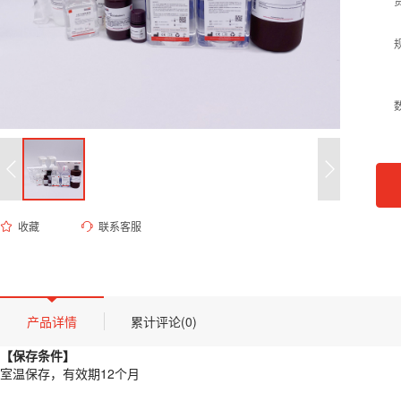
收藏
联系客服
ED-8137 1M Tris-HCl溶液（pH 9.5）
货号 (Catalog Number)：
ED-8137
产品描述
【保存条件】
产品详情
累计评论(0)
室温保存，有效期12个月
【保存条件】
【概述】
室温保存，有效期12个月
Tris-HCl（三羟甲基氨基甲烷盐酸盐）缓冲液是生物化学与分子生物学