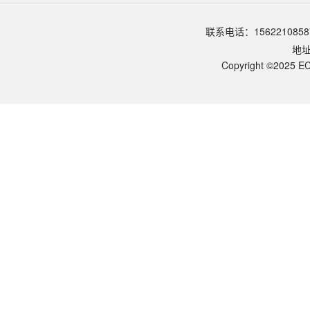
品牌：
ECOTOP SCIENTIFIC
常见问题
联系电话：1562210858
该产品如何保存？
地
请参照产品说明书中的保存条件。一般生物科研试剂建议在2-8℃或-2
该产品的货期是多久？
Copyright ©2025 EC
ECOTOP SCIENTIFIC常规库存产品一般1-3个工作日内发货。如
如何获取产品的技术支持？
您可以通过电话（15622108587）或在线客服联系我们的技术支持