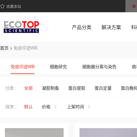
收藏本站
产品分类
解决方案
科
首页 >
免疫印迹WB
ECOTOP SCIENTIFIC 提供免疫印迹WB系列高品质生物科研
免疫印迹WB
细胞研究
细胞器分离与染色
病
即溶型粉末
常用缓冲液
其它缓冲液
分类：
全部
凝胶制备
蛋白提取
蛋白定量
蛋白酶
排序：
默认
价格
上架时间