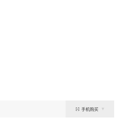
手机购买
H 缓冲环境及必需的无机盐。主要适用于细胞培养取材时的组织块漂洗、细胞清洗