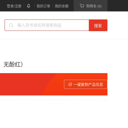
登录/注册
我的订单
我的余额
购物车 (0)
搜索
钙镁，无酚红）
一键复制产品信息