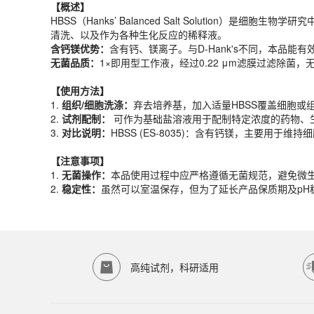
含钙镁优势：
含有钙、镁离子。与D-Hank's不同，本品
【概述】
无菌品质：
1×即用型工作液，经过0.22 μm滤膜过滤除菌
HBSS（Hanks’ Balanced Salt Soluti
清洗、以及作为各种生化反应的稀释液。
【
使用方法
】
含钙镁优势：
含有钙、镁离子。与D-Hank's不同，本品
1.
组织/细胞洗涤：
弃去培养基，加入适量HBSS覆盖细胞
无菌品质：
1×即用型工作液，经过0.22 μm滤膜过滤除菌
2.
试剂配制：
可作为基础盐溶液用于配制特定浓度的药物、
3.
对比说明：
HBSS (ES-8035)：含有钙镁，主要用于维
【
使用方法
】
1.
组织/细胞洗涤：
弃去培养基，加入适量HBSS覆盖细胞
【注意事项】
2.
试剂配制：
可作为基础盐溶液用于配制特定浓度的药物、
1.
无菌操作：
本品使用过程中应严格遵循无菌规范，避免微
3.
对比说明：
HBSS (ES-8035)：含有钙镁，主要用于维
2.
稳定性：
虽然可以室温保存，但为了延长产品保质期及pH
产品规格
【注意事项】
1.
无菌操作：
本品使用过程中应严格遵循无菌规范，避免微
货期
现货
2.
稳定性：
虽然可以室温保存，但为了延长产品保质期及pH
规格
500ml
应用领域
本产品适用于ES-8036、细胞培养缓冲液、生物科研试剂、EC
存储条件
室温保存
高纯试剂，科研适用
品牌：
ECOTOP SCIENTIFIC
常见问题 (FAQ)