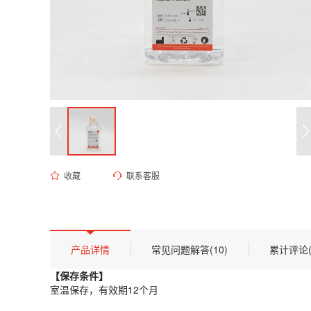
收藏
联系客服
ES-8036 Hank's平衡盐溶液（HBSS，含钙镁，无酚红）
货号 (Catalog Number)：
ES-8036
产品描述
【保存条件】
产品详情
常见问题解答(10)
累计评论(
室温保存，有效期12个月
【保存条件】
【概述】
室温保存，有效期12个月
HBSS（Hanks’ Balanced Salt Solut