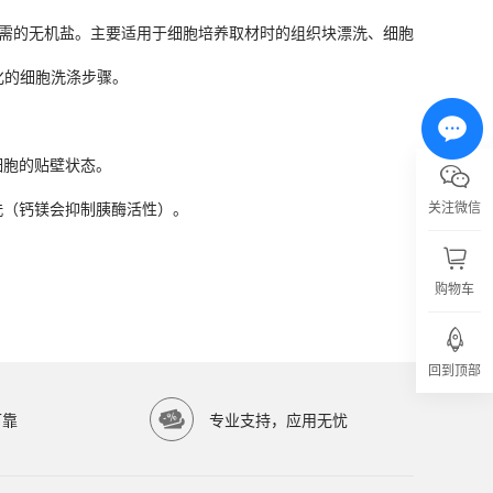
化的细胞洗涤步骤。
缓冲环境及必需的无机盐。主要适用于细胞培养取材时的组织块漂洗、细胞
化的细胞洗涤步骤。
细胞的贴壁状态。
的清洗（钙镁会抑制胰酶活性）。
细胞的贴壁状态。
关注微信
的清洗（钙镁会抑制胰酶活性）。
购物车
（广州亿涛生物科技有限公司）提供高品质生物科研试剂，服务科研院所与生物医药企
回到顶部
可靠
专业支持，应用无忧