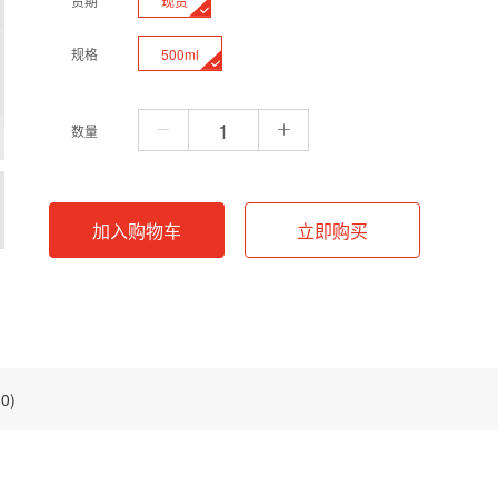
现货
货期
500ml
规格
数量
加入购物车
立即购买
0)
ion）是细胞生物学研究中经典的平衡盐溶液，能为离体细胞提供稳定的渗透压、p