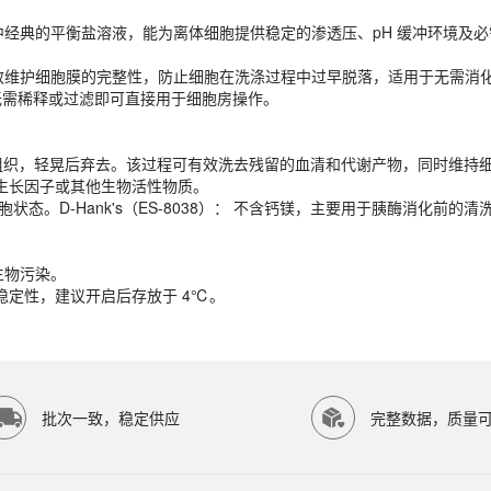
能有效维护细胞膜的完整性，防止细胞在洗涤过程中过早脱落，适用于无需消
，无需稀释或过滤即可直接用于细胞房操作。
on）是细胞生物学研究中经典的平衡盐溶液，能为离体细胞提供稳定的渗透压、pH 
能有效维护细胞膜的完整性，防止细胞在洗涤过程中过早脱落，适用于无需消
或组织，轻晃后弃去。该过程可有效洗去残留的血清和代谢产物，同时维持
，无需稀释或过滤即可直接用于细胞房操作。
生长因子或其他生物活性物质。
持细胞状态。D-Hank's（ES-8038）： 不含钙镁，主要用于胰酶消化前
或组织，轻晃后弃去。该过程可有效洗去残留的血清和代谢产物，同时维持
生长因子或其他生物活性物质。
生物污染。
持细胞状态。D-Hank's（ES-8038）： 不含钙镁，主要用于胰酶消化前
稳定性，建议开启后存放于 4℃。
生物污染。
稳定性，建议开启后存放于 4℃。
OTOP SCIENTIFIC等研究领域。ECOTOP SCIENTIFIC
批次一致，稳定供应
完整数据，质量