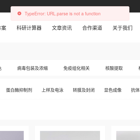
TypeError: URL.parse is not a function
方案
科研计算器
文章资讯
合作渠道
关于我们
试剂，涵盖抗体、试剂盒、缓冲液等多种产品，服务科研院所与生物医药企业。
色
病毒包装及浓缩
免疫组化相关
核酸提取
冲液
蛋白酶抑制剂
上样及电泳
转膜及封闭
显色成像
抗体