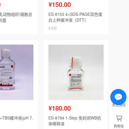
0
¥150.00
 哺乳动物组织/细胞总
ES-8153 4×SDS-PAGE双色蛋
剂盒
白上样缓冲液（DTT）
5.0分
关注微信
¥180.00
0×TBS缓冲液(pH 7.
ES-8794 1-Step 免封闭WB抗
体稀释液
购物车