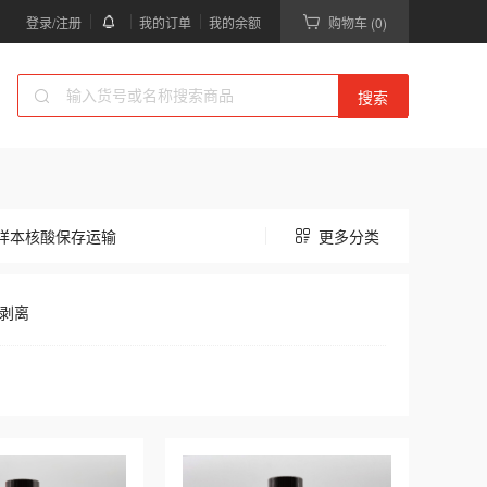
登录/注册
我的订单
我的余额
购物车 (0)
搜索
以下为免疫印迹WB分类下的产品列表，共77款产品可供选择。
样本核酸保存运输
更多分类
剥离