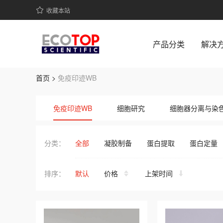
收藏本站
产品分类
解决
首页 >
免疫印迹WB
ECOTOP SCIENTIFIC 提供免疫印迹WB系列高品质生物科研
免疫印迹WB
细胞研究
细胞器分离与染
即溶型粉末
常用缓冲液
其它缓
分类：
全部
凝胶制备
蛋白提取
蛋白定量
排序：
默认
价格
上架时间