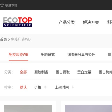
收藏本站
产品分类
解决方案
科
首页 >
免疫印迹WB
ECOTOP SCIENTIFIC 提供免疫印迹WB系列高品质生物科研
免疫印迹WB
细胞研究
细胞器分离与染色
病
即溶型粉末
常用缓冲液
其它缓冲液
分类：
全部
凝胶制备
蛋白提取
蛋白定量
蛋白酶
排序：
默认
价格
上架时间