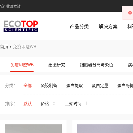
收藏本站
产品分类
解决方案
科
首页 >
免疫印迹WB
ECOTOP SCIENTIFIC 提供免疫印迹WB系列高品质生物科研
免疫印迹WB
细胞研究
细胞器分离与染色
病
即溶型粉末
常用缓冲液
其它缓冲液
分类：
全部
凝胶制备
蛋白提取
蛋白定量
蛋白酶
排序：
默认
价格
上架时间